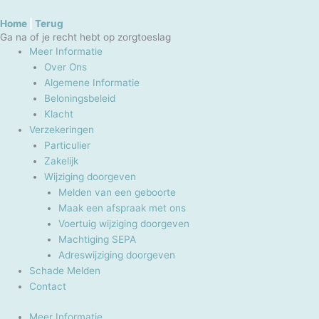
Skip
to
Home
|
Terug
Ga na of je recht hebt op zorgtoeslag
content
Meer Informatie
Over Ons
Algemene Informatie
Beloningsbeleid
Klacht
Verzekeringen
Particulier
Zakelijk
Wijziging doorgeven
Melden van een geboorte
Maak een afspraak met ons
Voertuig wijziging doorgeven
Machtiging SEPA
Adreswijziging doorgeven
Schade Melden
Contact
Meer Informatie