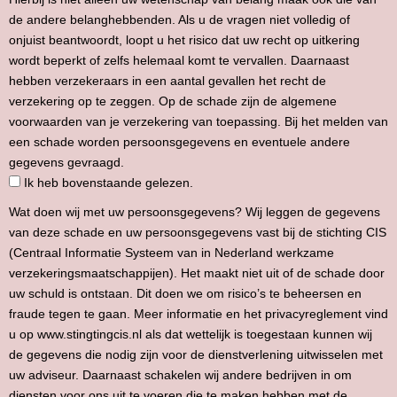
de andere belanghebbenden. Als u de vragen niet volledig of
onjuist beantwoordt, loopt u het risico dat uw recht op uitkering
wordt beperkt of zelfs helemaal komt te vervallen. Daarnaast
hebben verzekeraars in een aantal gevallen het recht de
verzekering op te zeggen. Op de schade zijn de algemene
voorwaarden van je verzekering van toepassing. Bij het melden van
een schade worden persoonsgegevens en eventuele andere
gegevens gevraagd.
Ik heb bovenstaande gelezen.
Wat doen wij met uw persoonsgegevens? Wij leggen de gegevens
van deze schade en uw persoonsgegevens vast bij de stichting CIS
(Centraal Informatie Systeem van in Nederland werkzame
verzekeringsmaatschappijen). Het maakt niet uit of de schade door
uw schuld is ontstaan. Dit doen we om risico’s te beheersen en
fraude tegen te gaan. Meer informatie en het privacyreglement vind
u op www.stingtingcis.nl als dat wettelijk is toegestaan kunnen wij
de gegevens die nodig zijn voor de dienstverlening uitwisselen met
uw adviseur. Daarnaast schakelen wij andere bedrijven in om
diensten voor ons uit te voeren die te maken hebben met de