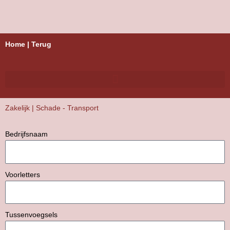
Skip
to
content
Home
|
Terug
Zakelijk | Schade - Transport
Bedrijfsnaam
Voorletters
Tussenvoegsels