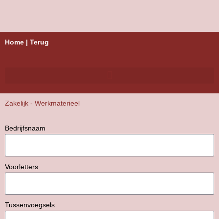
Skip
to
content
Home
|
Terug
Zakelijk - Werkmaterieel
Bedrijfsnaam
Voorletters
Tussenvoegsels